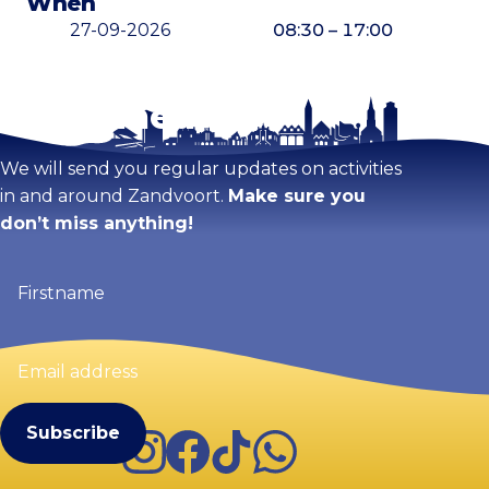
When
27-09-2026
08:30 – 17:00
Stay tuned!
Enlarge map
We will send you regular updates on activities
in and around Zandvoort.
Make sure you
don’t miss anything!
Firstname
(Required)
Email
address
(Required)
Instagram
Facebook
TikTok
WhatsApp
Visit Zandvoort