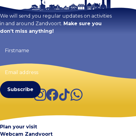
Stay tuned!
Enlarge map
We will send you regular updates on activities
in and around Zandvoort.
Make sure you
don’t miss anything!
Firstname
(Required)
Email
address
(Required)
Instagram
Facebook
TikTok
WhatsApp
Visit Zandvoort
Contact
Plan your visit
Webcam Zandvoort